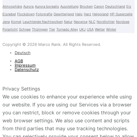
Atmosphäre
Aurora
Aurora borealis
Ausstellung
Brocken
Canon
Deutschland
Eis
Eisnebel
Flockdown
Fotografie
Gewitterjagd
Halo
Harz
Helgoland
HP-Superzelle
Jena
Komet
Leuchtende Nachtwolken
Natur
Neowise
NLC
Nordlichter
Nordsee
Polarlicht
Schnee
Thüringen
Tier
Tornado Alley
UKJ
USA
Wetter
Winter
Copyright © 2026 Marco Rank. All Rights Reserved.
Deutsch
AGB
Impressum
Datenschutz
Privacy Settings
We use cookies to enhance your experience while using
our website. If you are using our Services via a browser
you can restrict, block or remove cookies through your
web browser settings. We also use content and scripts
from third parties that may use tracking technologies.
You can selectively provide your consent below to allow