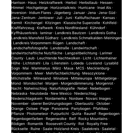
Harrison
·
Haus
·
Heizkraftwerk
·
Herbst
·
Herbstlaub
·
Hessen
·
Himmel
·
Hochgebirge
·
Horizontalkreis
·
Hurricane
·
Insel Als
·
Inversion
·
Iridium Flares
·
Jägerberg
·
Januar
·
Jena
·
Jena-Süd
·
Jena-Zentrum
·
Jentower
·
Juli
·
Juni
·
Kaltluftschauer
·
Kansas
·
Kermit
·
Kirchengel
·
Kitzingen
·
Klassische Superzelle
·
Kohlfeld
·
Kraftfahrzeug
·
Kraftwerk
·
Kreis Nordfriesland
·
Kühndorf
·
Kyffhäuserkreis
·
laminar
·
Landkreis Bautzen
·
Landkreis Gotha
·
Landkreis Mansfeld Südharz
·
Landkreis Schmalkalden-Meiningen
·
Landkreis Vorpommern-Rügen
·
Landschaft
·
Landschaftsfotografie
·
Landstraße
·
Landwirtschaft
·
landwirtschaftliche Nutzfläche
·
Langzeitbelichtung
·
Larimer
County
·
Laub
·
Leuchtende Nachtwolken
·
Licht
·
Lichtenhainer
Höhe
·
Lichtstrahl
·
Lila
·
Lilienstein
·
Lobeda
·
Loveland
·
Lysabild
Sogn
·
Mai
·
Mammatus
·
März
·
Maua
·
MCS
·
Mecklenburg-
Vorpommern
·
Meer
·
Mehrfachbelichtung
·
Mesozyklone
·
Milchstraße
·
Milnesand
·
Minatare
·
Mitteleuropa
·
Mittelgebirge
·
Mond
·
Mondsichel
·
Morgen
·
Morgendämmerung
·
Morgenrot
·
Nacht
·
Naheinschlag
·
Naturfotografie
·
Nebel
·
Nebelbogen
·
Nebraska
·
Neulobeda
·
New Mexico
·
Niederschlag
·
Niederschlagskern
·
Nordamerika
·
Nordsee
·
Novarc Images
·
November
·
oberer Berührungsbogen
·
Oberlausitz
·
Oktober
·
Orange
·
Ostsee
·
Page
·
Panorama
·
Parrybogen
·
Pfahlbau
·
Pflanze
·
Photometeor
·
Purpurlicht
·
Quirla
·
Raureif
·
Regenbogen
·
Regenbogenfarben
·
Regenwolke
·
Reif
·
Rocky Mountains
·
Rödigen
·
Romantik
·
Roosevelt County
·
Rot
·
Royalty Free
·
Rückseite
·
Ruine
·
Saale-Holzland-Kreis
·
Saalekreis
·
Saaletal
·