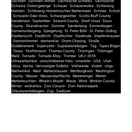
Sachsen
·
Sachsen-Anhalt
·
Sächsische Schweiz
·
Sächsische
Schweiz-Osterzgebirge
·
Schauer
·
Schauerwolke
·
Schleswig-
Holstein
·
Schleswig-Holsteinisches Wattenmeer
·
Schnee
·
Schutt
·
Schwalm-Eder-Kreis
·
Schwergewitter
·
Scotts Bluff County
·
Sendemast
·
September
·
Seward County
·
Shelf cloud
·
Sioux
County
·
Skandinavien
·
Sommer
·
Sønderborg
·
Sonnenbogen
·
Sonnenuntergang
·
Spiegelung
·
St. Peter Böhl
·
St. Peter-Ording
·
Stadtansicht
·
Stadtlicht
·
Stadtlichter
·
Stadtroda
·
Stepfershausen
·
Sternenhimmel
·
sternenklar
·
Storm Chasing
·
Straße
·
Süddänemark
·
Superzelle
·
Supralateralbogen
·
Tag
·
Tapes Bögen
·
Texas
·
Textfreiraum
·
Thomas County
·
Thüringen
·
Thüringer
Wald
·
Tornado
·
Tornado Alley
·
Trombe
·
UKJ-2018
·
Ultraweitwinkel
·
umschriebener Halo
·
Unwetter
·
USA
·
Utah
·
Utica
·
Vacha
·
Verzweigter Erdblitz
·
Viehweide
·
Violett
·
virga
·
Wahlwinkel
·
Wald
·
Waltershausen
·
Wartburgkreis
·
Washington
County
·
Wasser
·
Wasseroberfläche
·
Westerengel
·
Wetter
·
Wetterleuchten
·
Whale's Mouth
·
Wiese
·
Wind
·
Winkler County
·
Winter
·
wolkenlos
·
Zion Canyon
·
Zion-Nationalpark
·
Zirkumzenitalbogen
·
Zug
·
Zwätzen
0