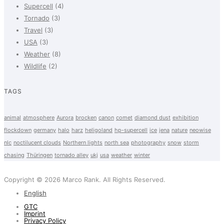
Supercell
(4)
Tornado
(3)
Travel
(3)
USA
(3)
Weather
(8)
Wildlife
(2)
TAGS
animal
atmosphere
Aurora
brocken
canon
comet
diamond dust
exhibition
flockdown
germany
halo
harz
heligoland
hp-supercell
ice
jena
nature
neowise
nlc
noctilucent clouds
Northern lights
north sea
photography
snow
storm
chasing
Thüringen
tornado alley
ukj
usa
weather
winter
Copyright © 2026 Marco Rank. All Rights Reserved.
English
GTC
Imprint
Privacy Policy