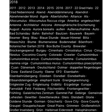
2018
2011
·
2012
·
2013
·
2014
·
2015
·
2016
·
2017
·
22 Grad Halo
·
22
Grad Nebenmond
·
Abend
·
Abenddämmerung
·
Abendrot
·
Abnehmender Mond
·
Agate
·
Albertshofen
·
Alliance
·
Als
·
Altocumulus
·
Altocumulus floccus virga
·
Amerika
·
angeleuchtet
·
Antenne
·
Architektur
·
Arizona
·
Atmosphärische Erscheinung
·
August
·
Aurora
·
Aurora borealis
·
außen
·
Außenaufnahme
·
Auto
·
Bad Schandau
·
Bahn
·
Bahnhof
·
Bautzen
·
Bauwerk
·
Bayern
·
Beamer
·
Berg
·
Blau
·
Blaue Stunde
·
blauer Himmel
·
Blitz
·
Bloaschütz
·
Blume
·
Blumenwiese
·
Bodennebel
·
Böenfront
·
Botanischer Garten 2019
·
Box Butte County
·
Brewster
·
Brockengespenst
·
Burgau
·
Cirrenhalo
·
Cirrostratus
·
Cirrus
·
Cirrus
fibratus
·
Coconino County
·
Colorado
·
Crawler
·
Cumulonimbus
·
Cumulonimbus arcus
·
Cumulonimbus mamma
·
Cumulonimbus
mamma virga
·
Cumulonimbus murus
·
Cumulonimbus praecipitatio
·
Cyan
·
Dänemark
·
Deutschland
·
Dolmar
·
doppelter Regenbogen
·
Dora
·
Eastland County
·
Ebene
·
EF0
·
Eisenbahn
·
Eisenbahnübergang
·
Eisleben
·
Eisnebel
·
Eisnebelhalo
·
Elbsandsteingebirge
·
elephant trunk
·
Energiegewinnung
·
Entgleister Zug
·
Entgleisung
·
Erdblitz
·
Erzgebirge
·
Europa
·
Farnstädt
·
Feld
·
Feldweg
·
Flächenblitz
·
Frontengewitter
·
Frühling
·
Galaktisches Zentrum
·
Gammel Pøl
·
Gebirge
·
Gemeinde
Lehesten
·
Gewitter
·
Gewitterwolke
·
Gleis
·
Gleisbett
·
Glorie
·
Goldene Stunde
·
Gorman
·
Göschwitz
·
Gove City
·
Gove County
·
Graupel
·
Graupelschauer
·
Great Plains
·
Grimmen
·
Großenehrich
·
Großer Inselsberg
·
Grün
·
Halbinsel Eiderstedt
·
Halophänomen
·