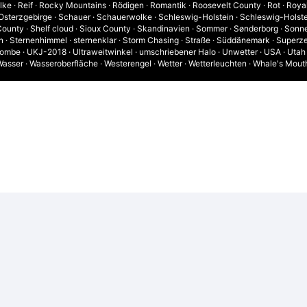
lke
·
Reif
·
Rocky Mountains
·
Rödigen
·
Romantik
·
Roosevelt County
·
Rot
·
Royal
Osterzgebirge
·
Schauer
·
Schauerwolke
·
Schleswig-Holstein
·
Schleswig-Holst
County
·
Shelf cloud
·
Sioux County
·
Skandinavien
·
Sommer
·
Sønderborg
·
Sonn
n
·
Sternenhimmel
·
sternenklar
·
Storm Chasing
·
Straße
·
Süddänemark
·
Superze
rombe
·
UKJ-2018
·
Ultraweitwinkel
·
umschriebener Halo
·
Unwetter
·
USA
·
Utah
Wasser
·
Wasseroberfläche
·
Westerengel
·
Wetter
·
Wetterleuchten
·
Whale's Mout