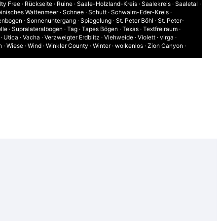
ty Free
·
Rückseite
·
Ruine
·
Saale-Holzland-Kreis
·
Saalekreis
·
Saaletal
·
einisches Wattenmeer
·
Schnee
·
Schutt
·
Schwalm-Eder-Kreis
·
enbogen
·
Sonnenuntergang
·
Spiegelung
·
St. Peter Böhl
·
St. Peter-
lle
·
Supralateralbogen
·
Tag
·
Tapes Bögen
·
Texas
·
Textfreiraum
·
·
Utica
·
Vacha
·
Verzweigter Erdblitz
·
Viehweide
·
Violett
·
virga
·
h
·
Wiese
·
Wind
·
Winkler County
·
Winter
·
wolkenlos
·
Zion Canyon
·