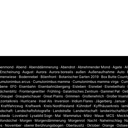
benmond
·
Abend
·
Abenddämmerung
·
Abendrot
·
Abnehmender Mond
·
Agate
·
Al
 Erscheinung
·
August
·
Aurora
·
Aurora borealis
·
außen
·
Außenaufnahme
·
Auto
·
umenwiese
·
Bodennebel
·
Böenfront
·
Botanischer Garten 2019
·
Box Butte Count
umulonimbus arcus
·
Cumulonimbus mamma
·
Cumulonimbus mamma virga
·
Cum
bene
·
EF0
·
Eisenbahn
·
Eisenbahnübergang
·
Eisleben
·
Eisnebel
·
Eisnebelhalo
·
lächenblitz
·
Frontengewitter
·
Frühling
·
Galaktisches Zentrum
·
Gammel Pøl
·
Geb
·
Graupel
·
Graupelschauer
·
Great Plains
·
Grimmen
·
Großenehrich
·
Großer Insels
izontalkreis
·
Hurricane
·
Insel Als
·
Inversion
·
Iridium Flares
·
Jägerberg
·
Januar
·
·
Kraftfahrzeug
·
Kraftwerk
·
Kreis Nordfriesland
·
Kühndorf
·
Kyffhäuserkreis
·
lam
dschaft
·
Landschaftsfotografie
·
Landstraße
·
Landwirtschaft
·
landwirtschaftlic
obeda
·
Loveland
·
Lysabild Sogn
·
Mai
·
Mammatus
·
März
·
Maua
·
MCS
·
Meckl
Mondsichel
·
Morgen
·
Morgendämmerung
·
Morgenrot
·
Nacht
·
Naheinschlag
·
Na
es
·
November
·
oberer Berührungsbogen
·
Oberlausitz
·
Oktober
·
Orange
·
Ostsee