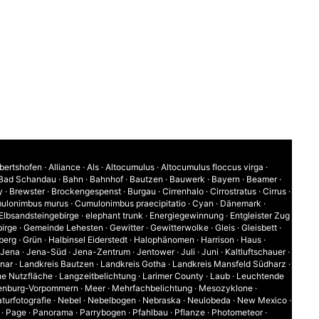
bertshofen
·
Alliance
·
Als
·
Altocumulus
·
Altocumulus floccus virga
·
Bad Schandau
·
Bahn
·
Bahnhof
·
Bautzen
·
Bauwerk
·
Bayern
·
Beamer
·
y
·
Brewster
·
Brockengespenst
·
Burgau
·
Cirrenhalo
·
Cirrostratus
·
Cirrus
·
ulonimbus murus
·
Cumulonimbus praecipitatio
·
Cyan
·
Dänemark
·
Elbsandsteingebirge
·
elephant trunk
·
Energiegewinnung
·
Entgleister Zug
irge
·
Gemeinde Lehesten
·
Gewitter
·
Gewitterwolke
·
Gleis
·
Gleisbett
·
berg
·
Grün
·
Halbinsel Eiderstedt
·
Halophänomen
·
Harrison
·
Haus
·
Jena
·
Jena-Süd
·
Jena-Zentrum
·
Jentower
·
Juli
·
Juni
·
Kaltluftschauer
·
inar
·
Landkreis Bautzen
·
Landkreis Gotha
·
Landkreis Mansfeld Südharz
·
he Nutzfläche
·
Langzeitbelichtung
·
Larimer County
·
Laub
·
Leuchtende
enburg-Vorpommern
·
Meer
·
Mehrfachbelichtung
·
Mesozyklone
·
turfotografie
·
Nebel
·
Nebelbogen
·
Nebraska
·
Neulobeda
·
New Mexico
·
·
Page
·
Panorama
·
Parrybogen
·
Pfahlbau
·
Pflanze
·
Photometeor
·