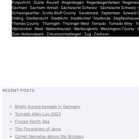
Purpurlicht
·
Quirla
·
Raureif
·
Regenbogen
·
Regenbogenfarben
·
Regenwo
Sachsen
·
Sachsen-Anhalt
·
Sächsische Schweiz
·
Sächsische Schweiz-
Schwergewitter
·
Scotts Bluff County
·
Sendemast
·
September
·
Seward 
Ording
·
Stadtansicht
·
Stadtlicht
·
Stadtlichter
·
Stadtroda
·
Stepfershause
Thomas County
·
Thüringen
·
Thüringer Wald
·
Tornado
·
Tornado Alley
·
T
Wahlwinkel
·
Wald
·
Waltershausen
·
Wartburgkreis
·
Washington County
·
Zion-Nationalpark
·
Zirkumzenitalbogen
·
Zug
·
Zwätzen
0
RECENT POSTS
Bright Aurora borealis in Germany
Tornado Alley Log 2023
Frozen North Sea
The Flockdown of Jena
Comet Neowise above the Brocken