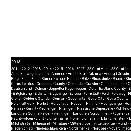
2018
2011
·
2012
·
2013
·
2014
·
2015
·
2016
·
2017
·
22 Grad Halo
·
22 Grad Ne
Amerika
·
angeleuchtet
·
Antenne
·
Architektur
·
Arizona
·
Atmosphärische
Berg
·
Blau
·
Blaue Stunde
·
blauer Himmel
·
Blitz
·
Bloaschütz
·
Blume
·
Bl
Cirrus fibratus
·
Coconino County
·
Colorado
·
Crawler
·
Cumulonimbus
·
C
Deutschland
·
Dolmar
·
doppelter Regenbogen
·
Dora
·
Eastland County
·
E
·
Entgleisung
·
Erdblitz
·
Erzgebirge
·
Europa
·
Farnstädt
·
Feld
·
Feldweg
·
F
Glorie
·
Goldene Stunde
·
Gorman
·
Göschwitz
·
Gove City
·
Gove County
Heizkraftwerk
·
Herbst
·
Herbstlaub
·
Hessen
·
Himmel
·
Hochgebirge
·
Hor
Kansas
·
Kermit
·
Kirchengel
·
Kitzingen
·
Klassische Superzelle
·
Kohlfeld
Landkreis Schmalkalden-Meiningen
·
Landkreis Vorpommern-Rügen
·
Lan
Nachtwolken
·
Licht
·
Lichtenhainer Höhe
·
Lichtstrahl
·
Lila
·
Lilienstein
·
L
Milchstraße
·
Milnesand
·
Minatare
·
Mitteleuropa
·
Mittelgebirge
·
Mond
·
Niederschlag
·
Niederschlagskern
·
Nordamerika
·
Nordsee
·
Novarc Imag